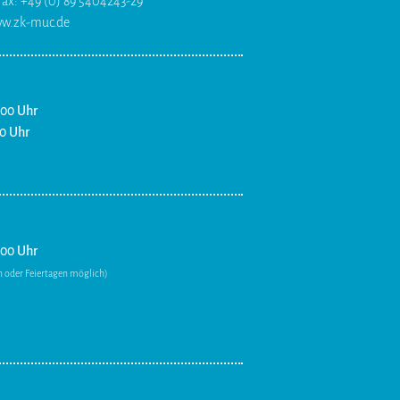
fax: +49 (0) 89 5404243-29
ww.zk-muc.de
:00 Uhr
00 Uhr
:00 Uhr
oder Feiertagen möglich)